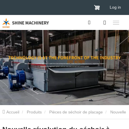
Log in
Accueil
Produits
Pièces de séchoir de placage
Nouvelle
révolution du séchoir à rouleaux à 4 étages