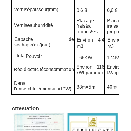
Vernis
épaisseur
(mm)
0,6-8
0,6-8
Placage
Placage
Vernis
eau
humidité
frais
à
à
frais
à
à
propos
5%
propos
5%
Capacité de
Environ 4,4
Environ 4
séchage
(
m
³/
jour
)
m3
m3
Total
Pouvoir
166KW
174KW
Environ 116
Environ 1
Réel
électricité
consommation
kWh
par
heure
kWh
par
heu
Dans
38m
×5
m
40m
×5
m
l'ensemble
Dimension
(
L
*
W)
Attestation