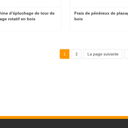
ine d’épluchage de tour de 
Frais de pénéreux de placa
age rotatif en bois
bois
Machine d’épluchage de tour de placage rotatif en bois
tact maintenant
Contact maintenant
1
2
La page suivante