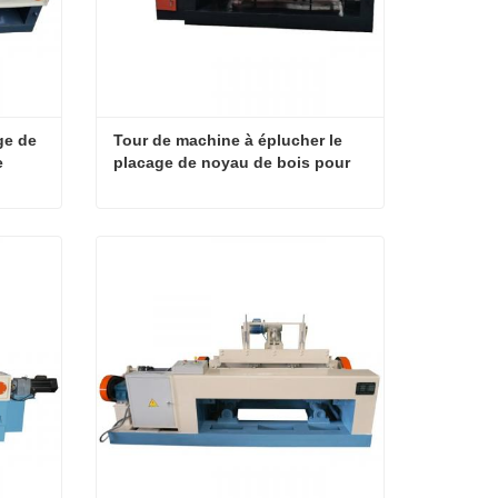
e de 
Tour de machine à éplucher le 
 
placage de noyau de bois pour 
contreplaqué
Machine de tour d’épluchage de placage de contreplaqué de vitesse de contreplaqué
Tour de machine à éplucher le placage de noyau de bois pour contreplaqué
Contact maintenant