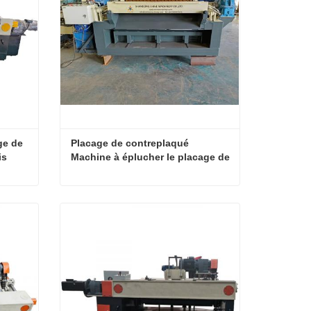
e de 
Placage de contreplaqué 
s 
Machine à éplucher le placage de 
bûches
Machine de tour d’épluchage de placage sans broche de bois rond
Placage de contreplaqué Machine à éplucher le placage de bûches
Contact maintenant