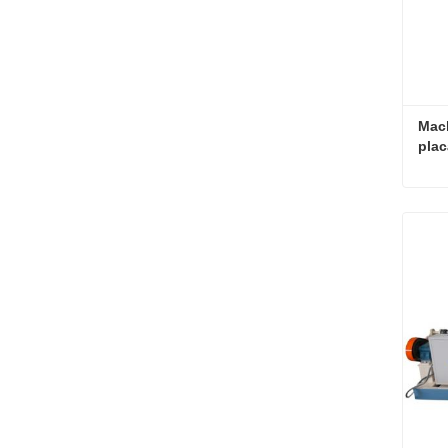
Mach
plac
Con