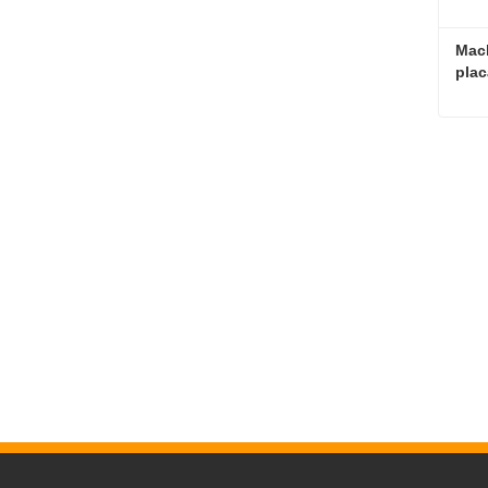
Mach
plac
Con