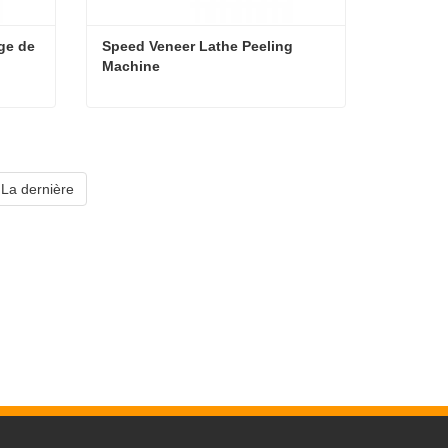
ge de 
Speed Veneer Lathe Peeling 
Machine
Frais de pénéreux de placage de bois
Speed Veneer Lathe Peeling Machine
Contact maintenant
La dernière