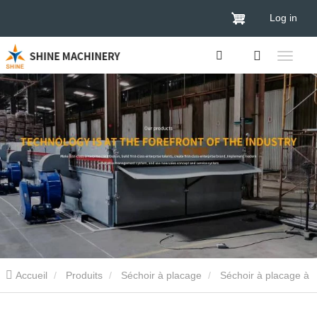
Log in
Accueil
Produits
Séchoir à placage
Séchoir à placage à
courroie maillée