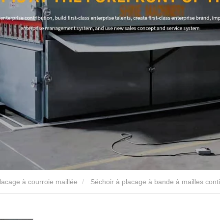
lacage à courroie maillée
Séchoir à placage à bande à mailles cont