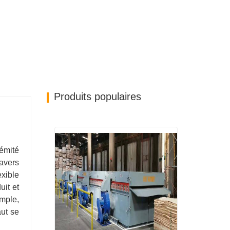
Produits populaires
émité
ravers
exible
uit et
imple,
aut se