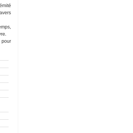
émité
ravers
temps,
vre.
e pour