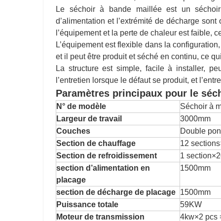
Le séchoir à bande maillée est un séchoir 
d’alimentation et l’extrémité de décharge sont 
l’équipement et la perte de chaleur est faible,
L’équipement est flexible dans la configuratio
et il peut être produit et séché en continu, ce q
La structure est simple, facile à installer, p
l’entretien lorsque le défaut se produit, et l’entr
Paramètres principaux pour
le séc
N° de modèle
Séchoir à m
Largeur de travail
3000mm
Couches
Double pon
Section de chauffage
12 sectio
Section de refroidissement
1 section
section d’alimentation en
1500mm
placage
section de décharge de placage
1500mm
Puissance totale
59KW
Moteur de transmission
4kw×2 pcs 