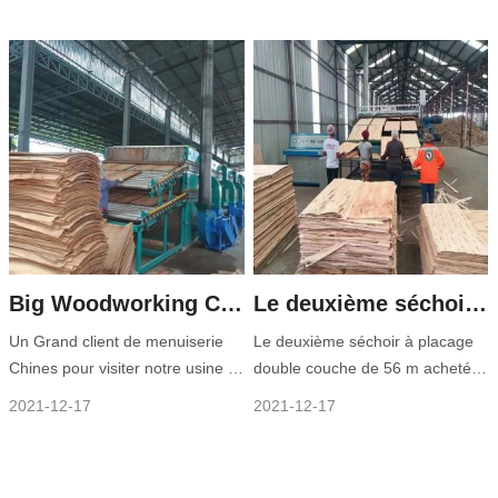
en cours d’installation. En raison
indonésien a été livré, ainsi que
de l’impact de l’épidémie,
notre brûleur à biomasse. Le
l’ingénieur ne peut pas se rendre
brûleur à biomasse est notre
sur le site pour l’installer. Nous
produit breveté, qui peut brûler
guiderons le client pour terminer
directement les déchets de bois,
l’installation en douceur à travers
ce qui permet d’économiser
la vidéo, et
considérablement le coût.
Big Woodworking Compan a visité notre usine et a passé commande
Le deuxième séchoir à placage au Congo est installé et fonctionne avec succès
Un Grand client de menuiserie
Le deuxième séchoir à placage
Chines pour visiter notre usine et
double couche de 56 m acheté
a placé un séchoir de placage de
par Huaxia Group Congo Branch
2021-12-17
2021-12-17
pont de 56m 2 avec brûleur à
a été installé et exploité avec
biomasse de 10 tonnes, la
succès à Gongo, le séchoir à
capacité est d’environ 100cbm
placage est équipé de notre