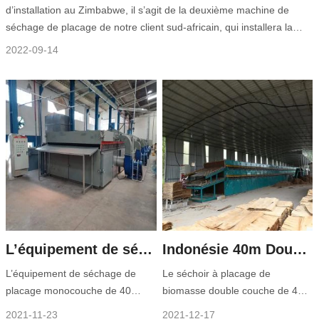
d’installation au Zimbabwe, il s’agit de la deuxième machine de
séchage de placage de notre client sud-africain, qui installera la
troisième l’année prochaine. Le brûleur à biomasse Shine peut
2022-09-14
utiliser directement les déchets de bois
L’équipement de séchage de placage monocouche du Vietnam est en cours d’installation
Indonésie 40m Double Layer Biomass Plaeer Dryer Livraison
L’équipement de séchage de
Le séchoir à placage de
placage monocouche de 40
biomasse double couche de 40
mètres du client vietnamien est
mètres acheté par le client
2021-11-23
2021-12-17