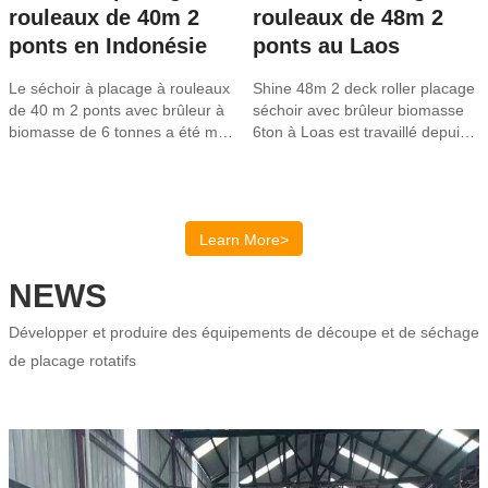
rouleaux de 40m 2
rouleaux de 48m 2
ponts en Indonésie
ponts au Laos
Le séchoir à placage à rouleaux
Shine 48m 2 deck roller placage
de 40 m 2 ponts avec brûleur à
séchoir avec brûleur biomasse
biomasse de 6 tonnes a été mis
6ton à Loas est travaillé depuis
en service en Indonésie. Le
plusieurs années et est en
client a installé le séchoir à
bonne station.
placage par lui-même à partir de
notre guide…
Learn More>
NEWS
Développer et produire des équipements de découpe et de séchage
de placage rotatifs