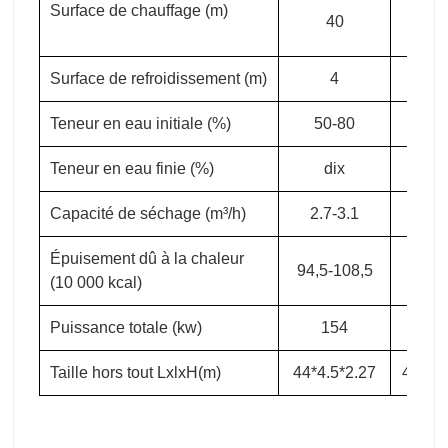
Surface de chauffage (m)
40
4
Surface de refroidissement (m)
4
4
Teneur en eau initiale (%)
50-80
50-
Teneur en eau finie (%)
dix
di
Capacité de séchage (m³/h)
2.7-3.1
3-3
Épuisement dû à la chaleur
94,5-108,5
105-1
(10 000 kcal)
Puissance totale (kw)
154
16
Taille hors tout LxlxH(m)
44*4.5*2.27
48*4.5