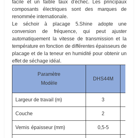
facile et un faible taux d'échec. Les principaux
composants électriques sont des marques de
renommée internationale.
Le séchoir à placage 5.Shine adopte une
conversion de fréquence, qui peut ajuster
automatiquement la vitesse de transmission et la
température en fonction de différentes épaisseurs de
placage et de la teneur en humidité pour obtenir un
effet de séchage idéal.
Paramètre
DHS44M
DHS
Modèle
Largeur de travail (m)
3
3
Couche
2
2
Vernis
épaisseur (mm)
0,5-5
0,5