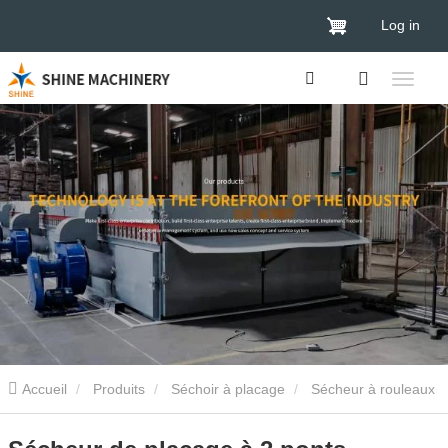
Log in
Accueil
Produits
Séchoir à placage
Sécheur à rouleaux
de placage
Sécheur de placage à 2 ponts