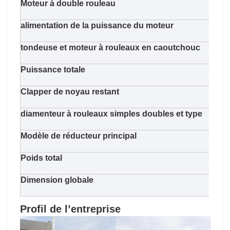
Moteur à double rouleau
11kw
alimentation de la puissance du moteur
11k
tondeuse et moteur à rouleaux en caoutchouc
5.5k
Puissance totale
62.7
Clapper de noyau restant
pneu
diamenteur à rouleaux simples doubles et type
125m
Modèle de réducteur principal
Surf
Poids total
1300
Dimension globale
5800
Profil de l’entreprise