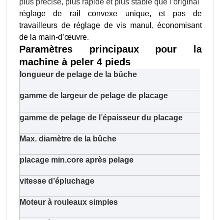
plus précise, plus rapide et plus stable que l’original
réglage de rail convexe unique, et pas de
travailleurs de réglage de vis manul, économisant
de la main-d’œuvre.
Paramètres principaux pour la
machine à peler 4 pieds
longueur de pelage de la bûche
970
gamme de largeur de pelage de placage
660
gamme de pelage de l’épaisseur du placage
1,0 
Max. diamètre de la bûche
650
placage min.core après pelage
38m
vitesse d’épluchage
48m/
Moteur à rouleaux simples
11kw