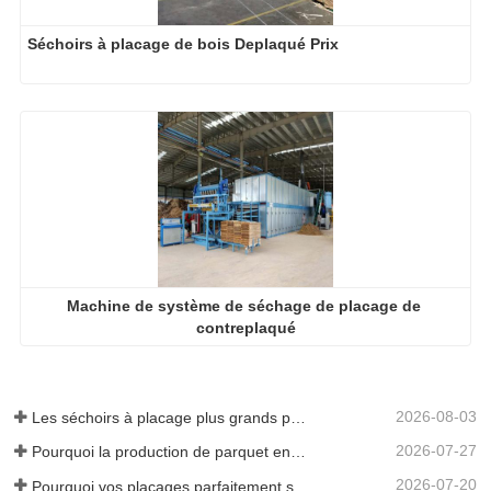
Séchoirs à placage de bois Deplaqué Prix
Machine de système de séchage de placage de 
contreplaqué
2026-08-03
Les séchoirs à placage plus grands permettent-ils vraiment d'économiser de l'argent ?
2026-07-27
Pourquoi la production de parquet en eucalyptus a-t-elle besoin d'un séchoir à placages ?
2026-07-20
Pourquoi vos placages parfaitement séchés se réhumidifient-ils ?