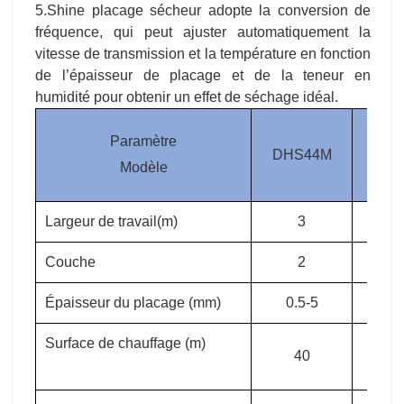
Modèle
Largeur de travail(m)
3
3
Couche
2
2
Épaisseur du placage (mm)
0.5-5
0.5
Surface de chauffage (m)
40
4
Zone de refroidissement (m)
4
4
Teneur initiale en eau(%)
50-80
50-
Teneur en eau finie (%)
10
1
Capacité de séchage (m³/h)
2.7-3.1
3-3