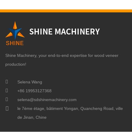
Shine Machinery, your end-to-end expertise for wood veneer
production!
Selena Wang
+86 19953127368
selena@sdshinemachinery.com
le 7ème étage, bâtiment Yongan, Quancheng Road, ville
de Jinan, Chine