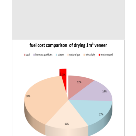
Avantages de la machine de séchage
de placage
1.Le placage après séchage a une teneur en
humidité uniforme et il est plat sans boucle ni