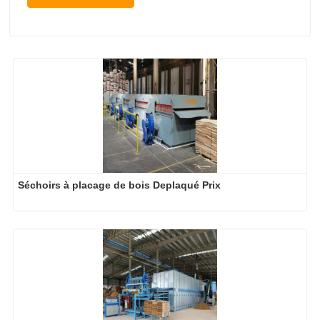
Séchoirs à placage de bois Deplaqué Prix
Machine de système de séchage de placage de 
contreplaqué
2026-08-03
Les séchoirs à placage plus grands permettent-ils vraiment d'économiser de l'argent ?