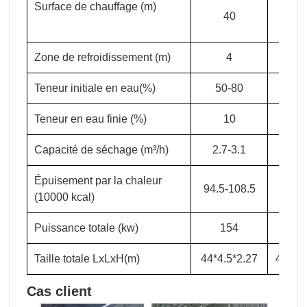
Teneur en eau finie (%)
10
1
Capacité de séchage (m³/h)
2.7-3.1
3-3
Épuisement par la chaleur
94.5-108.5
105-1
(10000 kcal)
Puissance totale (kw)
154
16
Taille totale LxLxH(m)
44*4.5*2.27
48*4.5
Cas client