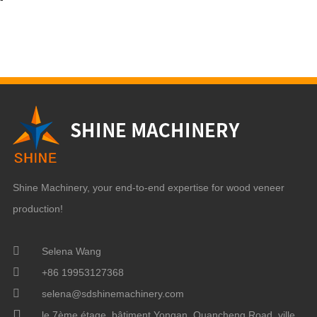
Shine Machinery, your end-to-end expertise for wood veneer
production!
Selena Wang
+86 19953127368
selena@sdshinemachinery.com
le 7ème étage, bâtiment Yongan, Quancheng Road, ville
de Jinan, Chine