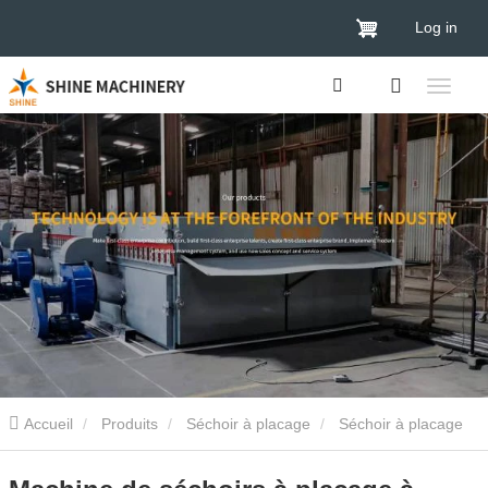
Log in
Accueil
Produits
Séchoir à placage
Séchoir à placage
de bois
Machine de séchoirs à placage à noyau vertical en bois