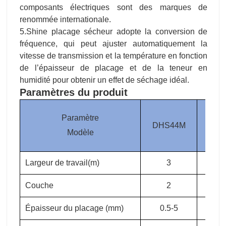
humidité pour obtenir un effet de séchage idéal.
Paramètres du produit
Paramètre
DHS44M
DHS
Modèle
Largeur de travail(m)
3
3
Couche
2
2
Épaisseur du placage (mm)
0.5-5
0.5
Surface de chauffage (m)
40
4
Zone de refroidissement (m)
4
4
Teneur initiale en eau(%)
50-80
50-