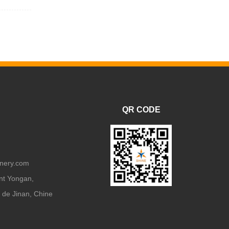
QR CODE
nery.com
nt Yongan,
 de Jinan, Chine