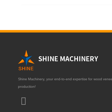
Shine Machinery, your end-to-end expertise for wood vene
production!