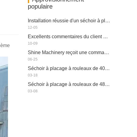
populaire
Installation réussie d'un séchoir à placage à rouleaux à 4 étages en Afrique du Sud
12-05
Excellents commentaires du client en zimbabwéen
10-09
xième
Shine Machinery reçoit une commande entièrement automatisée en Roumanie
06-25
Séchoir à placage à rouleaux de 40m 2 ponts en Indonésie
03-18
Séchoir à placage à rouleaux de 48m 2 ponts au Laos
03-08