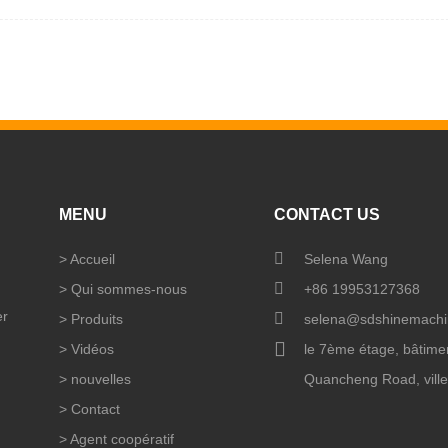
MENU
CONTACT US
>
Accueil
Selena Wang
>
Qui sommes-nous
+86 19953127368
er
>
Produits
selena@sdshinemachi
>
Vidéos
le 7ème étage, bâtime
>
nouvelles
Quancheng Road, ville
>
Contact
>
Agent coopératif