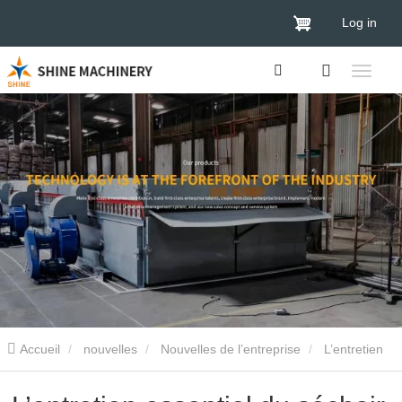
Log in
Accueil
nouvelles
Nouvelles de l’entreprise
L’entretien
essentiel du séchoir à placage