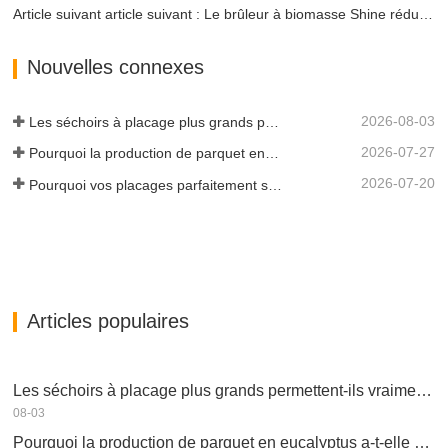
Article suivant article suivant : Le brûleur à biomasse Shine réduit les coûts pour les transformateurs de bois
Nouvelles connexes
2026-08-03
Les séchoirs à placage plus grands permettent-ils vraiment d'économiser de l'argent ?
2026-07-27
Pourquoi la production de parquet en eucalyptus a-t-elle besoin d'un séchoir à placages ?
2026-07-20
Pourquoi vos placages parfaitement séchés se réhumidifient-ils ?
Articles populaires
Les séchoirs à placage plus grands permettent-ils vraiment d'économiser de l'argent ?
08-03
Pourquoi la production de parquet en eucalyptus a-t-elle besoin d'un séchoir à placages ?