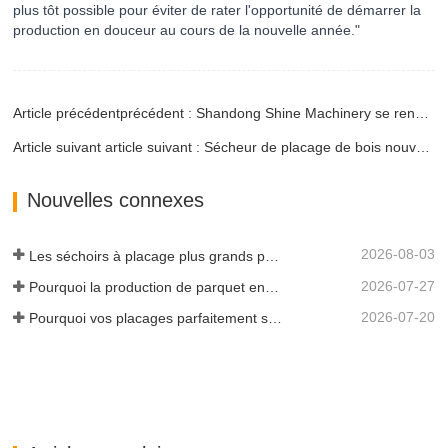
plus tôt possible pour éviter de rater l'opportunité de démarrer la
production en douceur au cours de la nouvelle année."
Article précédentprécédent : Shandong Shine Machinery se rend en Lettonie pour le suivi des clients après le salon international des machines à bois de Turquie
Article suivant article suivant : Sécheur de placage de bois nouvellement à 2 étages en Thaïlande
Nouvelles connexes
2026-08-03
Les séchoirs à placage plus grands permettent-ils vraiment d'économiser de l'argent ?
2026-07-27
Pourquoi la production de parquet en eucalyptus a-t-elle besoin d'un séchoir à placages ?
2026-07-20
Pourquoi vos placages parfaitement séchés se réhumidifient-ils ?