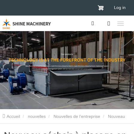
Log in
Accueil
nouvelles
Nouvelles de l’entreprise
Nouveau
séchoir à placage en Thaïlande