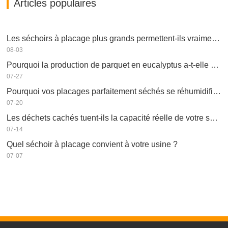
Articles populaires
Les séchoirs à placage plus grands permettent-ils vraiment d'économiser de l'argent ?
08-03
Pourquoi la production de parquet en eucalyptus a-t-elle besoin d'un séchoir à placages ?
07-27
Pourquoi vos placages parfaitement séchés se réhumidifient-ils ?
07-20
Les déchets cachés tuent-ils la capacité réelle de votre séchoir à placage ?
07-14
Quel séchoir à placage convient à votre usine ?
07-07