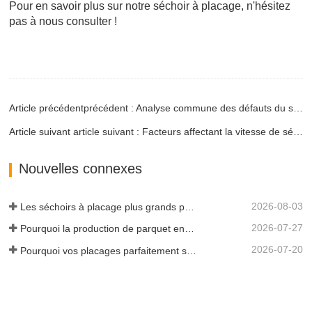
Pour en savoir plus sur notre séchoir à placage, n'hésitez
pas à nous consulter !
Article précédentprécédent : Analyse commune des défauts du séchoir à placage
Article suivant article suivant : Facteurs affectant la vitesse de séchage du séchoir à placage
Nouvelles connexes
2026-08-03
Les séchoirs à placage plus grands permettent-ils vraiment d'économiser de l'argent ?
2026-07-27
Pourquoi la production de parquet en eucalyptus a-t-elle besoin d'un séchoir à placages ?
2026-07-20
Pourquoi vos placages parfaitement séchés se réhumidifient-ils ?