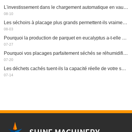
L'investissement dans le chargement automatique en vaut-il la peine ?
08-10
Les séchoirs à placage plus grands permettent-ils vraiment d'économiser de l'argent ?
08-03
Pourquoi la production de parquet en eucalyptus a-t-elle besoin d'un séchoir à placages ?
07-27
Pourquoi vos placages parfaitement séchés se réhumidifient-ils ?
07-20
Les déchets cachés tuent-ils la capacité réelle de votre séchoir à placage ?
07-14