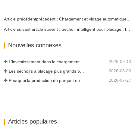
Article précédentprécédent : Chargement et vidage automatiques : avantages du séchoir à placage
Article suivant article suivant : Séchoir intelligent pour placage : la clé de la réduction des coûts dans les chaînes d’approvisionnement résidentielles
Nouvelles connexes
2026-08-10
L'investissement dans le chargement automatique en vaut-il la peine ?
2026-08-03
Les séchoirs à placage plus grands permettent-ils vraiment d'économiser de l'argent ?
2026-07-27
Pourquoi la production de parquet en eucalyptus a-t-elle besoin d'un séchoir à placages ?
Articles populaires