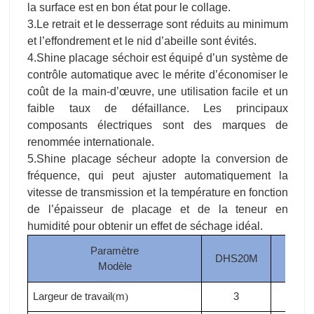
coût de la main-d’œuvre, une utilisation facile et un
faible taux de défaillance. Les principaux
composants électriques sont des marques de
renommée internationale.
5.Shine placage sécheur adopte la conversion de
fréquence, qui peut ajuster automatiquement la
vitesse de transmission et la température en fonction
de l’épaisseur de placage et de la teneur en
humidité pour obtenir un effet de séchage idéal.
Paramètre
DHS20M
DHS
Modèle
Largeur de travail
m
3
3
(
)
Pont
4
4
Épaisseur du placage
mm
0.6-8
0.6-
(
)
Surface de chauffage
m
(
)
16
18