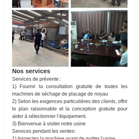
Nos services
Services de prévente :
1) Fournir la consultation gratuite de toutes les
machines de séchage de placage de noyau
2) Selon les exigences particulières des clients, offrir
le plan raisonnable et la conception gratuite pour
aider à sélectionner l’équipement.
3) Bienvenue à visiter notre usine
Services pendant les ventes:
1) Inspectez la machine avant de quitter l’usine.
2) Installer et déboguer l’équipement à l’étranger
3) Former l’opérateur de première ligne.
Services après-vente :
1) Service en ligne 24 heures sur 24
2) Fournir la VIDÉO avec Installer et déboguer
l’équipement