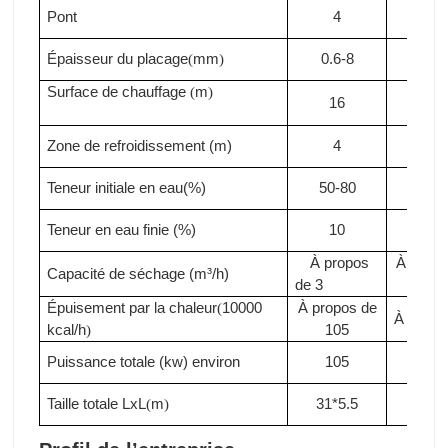
Zone de refroidissement (m)
4
4
Teneur initiale en eau(%)
50-80
50-8
Teneur en eau finie (%)
10
10
À propos
À propo
Capacité de séchage (m³/h)
de 3
3.3
Épuisement par la chaleur
10000
À propos de
(
À propo
kcal/h
105
)
Puissance totale (kw)
environ
105
110
Taille totale LxL
m
31*5.5
33*5
(
)
Profil de l’entreprise