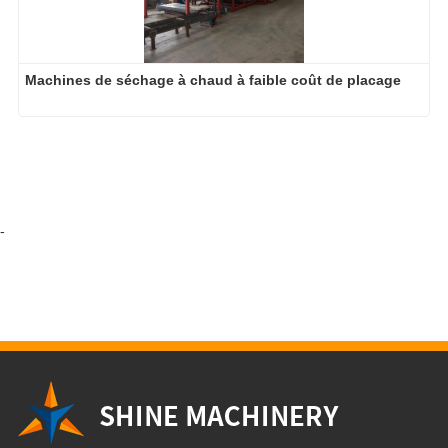
-
Shine Machinery, your end-to-end expertise for wood veneer
production!
Selena Wang