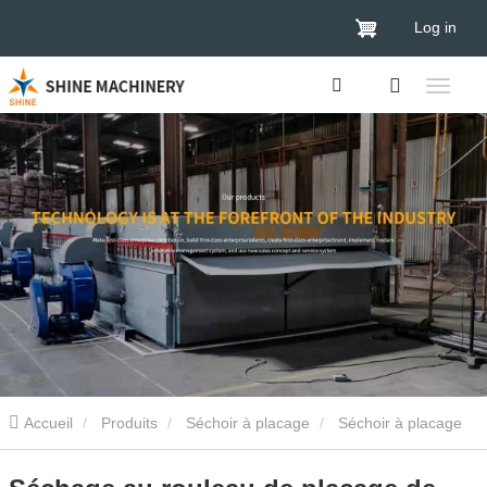
Log in
Accueil
Produits
Séchoir à placage
Séchoir à placage
de contreplaqué
Séchage au rouleau de placage de bois de