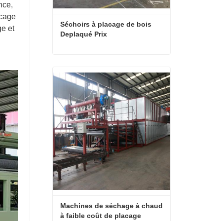
nce,
acage
Séchoirs à placage de bois 
ge et
Deplaqué Prix
Séchoirs à placage de bois Deplaqué Prix
Contact maintenant
Machines de séchage à chaud 
à faible coût de placage