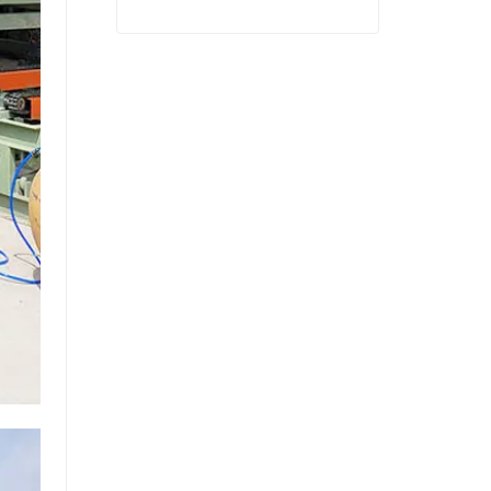
Machines de séchage à chaud à faible coût de placage
Contact maintenant