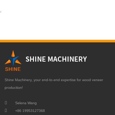
-
Shine Machinery, your end-to-end expertise for wood veneer
production!
Selena Wang
+86 19953127368