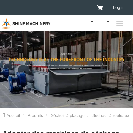
Log in
Accueil
Produits
Séchoir à placage
Sécheur à rouleaux
de placage
Adopter des machines de séchage nouvellement