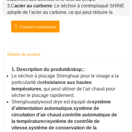
3.C
acier au carbone
: Le séchoir à contreplaqué SHINE
adopte de l'acier au carbone, ce qui peut réduire la
consommation d'énergie et d'énergie. La machine de
séchage de placage humide équipée de roues dentées,
Contact maintenant
elle a une forte capacité portante et un fonctionnement
fluide.
4.
Sûr
Le brûleur à biomasse :SHINE est sans pression,
facile à utiliser et à installer.
Détails du produit
1. Description du produit&nbsp;:
Le séchoir à placage Shenghuai pour le visage a la
particularité de
résistance aux hautes
températures
, qui peut utiliser de l'air chaud pour
sécher le placage rapidement.
Shenghuaiplywood drye est équipé de
système
d'alimentation automatique
,
système de
circulation d'air chaud
,
contrôle automatique de
la température
et
système de contrôle de
vitesse
,
système de conservation de la