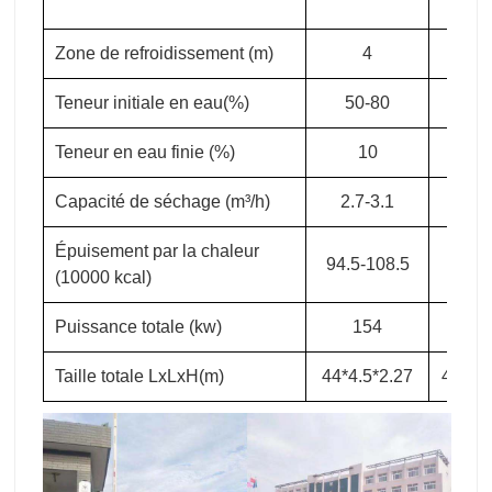
Zone de refroidissement (m)
4
4
Teneur initiale en eau(%)
50-80
50-
Teneur en eau finie (%)
10
1
Capacité de séchage (m³/h)
2.7-3.1
3-3
Épuisement par la chaleur
94.5-108.5
105-1
(10000 kcal)
Puissance totale (kw)
154
16
Taille totale LxLxH(m)
44*4.5*2.27
48*4.5