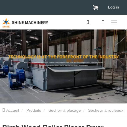
Log in
Accueil
Produits
Séchoir à placage
Sécheur à rouleaux
de placage
Birch Wood Roller Plaeer Dryer Machine de