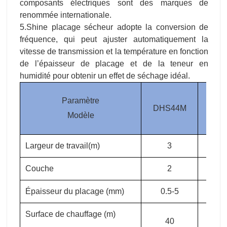
composants électriques sont des marques de
renommée internationale.
5.Shine placage sécheur adopte la conversion de
fréquence, qui peut ajuster automatiquement la
vitesse de transmission et la température en fonction
de l’épaisseur de placage et de la teneur en
humidité pour obtenir un effet de séchage idéal.
Paramètre
DHS44M
DHS
Modèle
Largeur de travail(m)
3
3
Couche
2
2
Épaisseur du placage (mm)
0.5-5
0.5
Surface de chauffage (m)
40
4