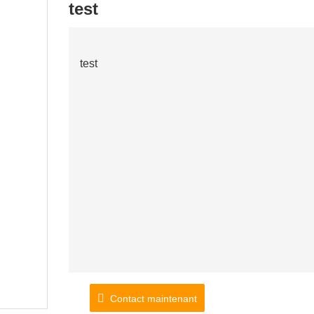
test
test
Contact maintenant