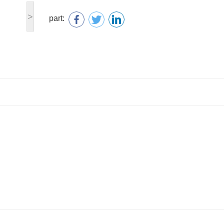
>
part: