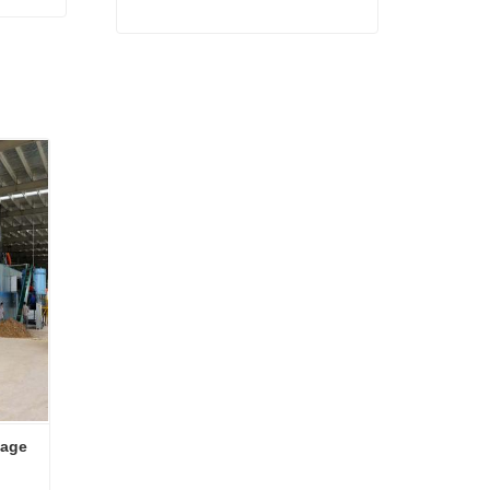
Machines de séchage à chaud à faible coût de placage
Contact maintenant
age 