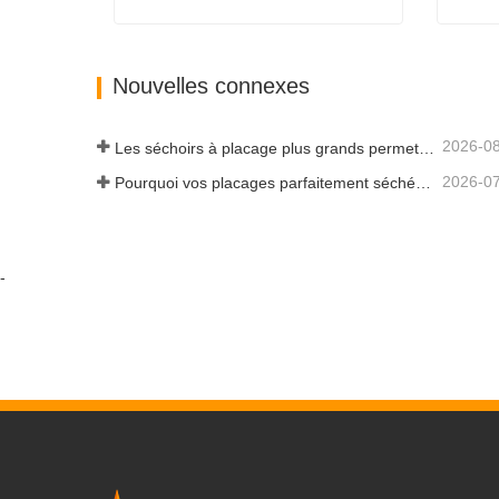
Séchoirs à placage de bois Deplaqué Prix
Nouvelles connexes
Contact maintenant
Cont
2026-0
Les séchoirs à placage plus grands permettent-ils vraiment d'économiser de l'argent ?
2026-0
Pourquoi vos placages parfaitement séchés se réhumidifient-ils ?
-