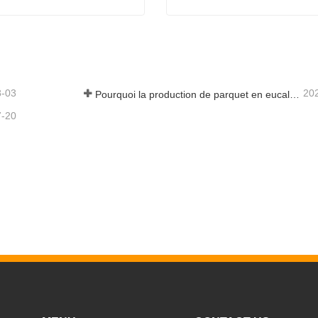
Machines de séchage à chaud à faible coût de placage
act maintenant
Contact maintenant
8-03
20
Pourquoi la production de parquet en eucalyptus a-t-elle besoin d'un séchoir à placages ?
7-20