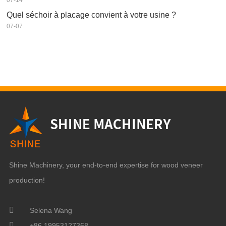
07-14
Quel séchoir à placage convient à votre usine ?
07-07
Shine Machinery, your end-to-end expertise for wood veneer
production!
Selena Wang
+86 19953127368