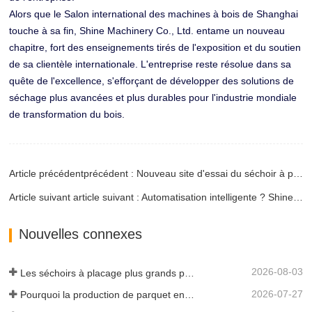
Alors que le Salon international des machines à bois de Shanghai
touche à sa fin, Shine Machinery Co., Ltd. entame un nouveau
chapitre, fort des enseignements tirés de l'exposition et du soutien
de sa clientèle internationale. L'entreprise reste résolue dans sa
quête de l'excellence, s'efforçant de développer des solutions de
séchage plus avancées et plus durables pour l'industrie mondiale
de transformation du bois.
Article précédentprécédent : Nouveau site d'essai du séchoir à placage à rouleaux Shine à 6 étages
Article suivant article suivant : Automatisation intelligente ? Shine entrera sur le marché haut de gamme.
Nouvelles connexes
2026-08-03
Les séchoirs à placage plus grands permettent-ils vraiment d'économiser de l'argent ?
2026-07-27
Pourquoi la production de parquet en eucalyptus a-t-elle besoin d'un séchoir à placages ?