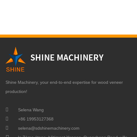
Shine Machinery, your end-to-end expertise for wood veneer
production!
Selena Wang
+86 19953127368
selena@sdshinemachinery.com