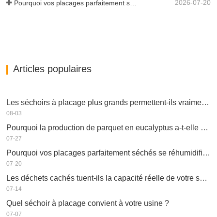
2026-07-20
Pourquoi vos placages parfaitement séchés se réhumidifient-ils ?
Articles populaires
Les séchoirs à placage plus grands permettent-ils vraiment d'économiser de l'argent ?
08-03
Pourquoi la production de parquet en eucalyptus a-t-elle besoin d'un séchoir à placages ?
07-27
Pourquoi vos placages parfaitement séchés se réhumidifient-ils ?
07-20
Les déchets cachés tuent-ils la capacité réelle de votre séchoir à placage ?
07-14
Quel séchoir à placage convient à votre usine ?
07-07