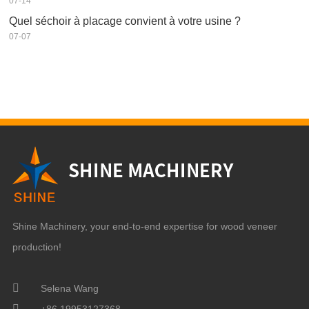
07-14
Quel séchoir à placage convient à votre usine ?
07-07
Shine Machinery, your end-to-end expertise for wood veneer
production!
Selena Wang