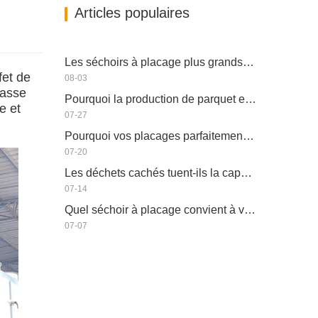
Articles populaires
Les séchoirs à placage plus grands permettent-ils vraiment d'économiser de l'argent ?
fet de
08-03
masse
Pourquoi la production de parquet en eucalyptus a-t-elle besoin d'un séchoir à placages ?
e et
07-27
Pourquoi vos placages parfaitement séchés se réhumidifient-ils ?
07-20
Les déchets cachés tuent-ils la capacité réelle de votre séchoir à placage ?
07-14
Quel séchoir à placage convient à votre usine ?
07-07