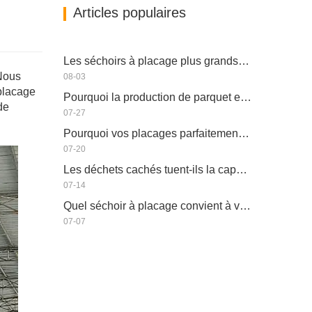
Articles populaires
Les séchoirs à placage plus grands permettent-ils vraiment d'économiser de l'argent ?
 Nous
08-03
 placage
Pourquoi la production de parquet en eucalyptus a-t-elle besoin d'un séchoir à placages ?
de
07-27
Pourquoi vos placages parfaitement séchés se réhumidifient-ils ?
07-20
Les déchets cachés tuent-ils la capacité réelle de votre séchoir à placage ?
07-14
Quel séchoir à placage convient à votre usine ?
07-07