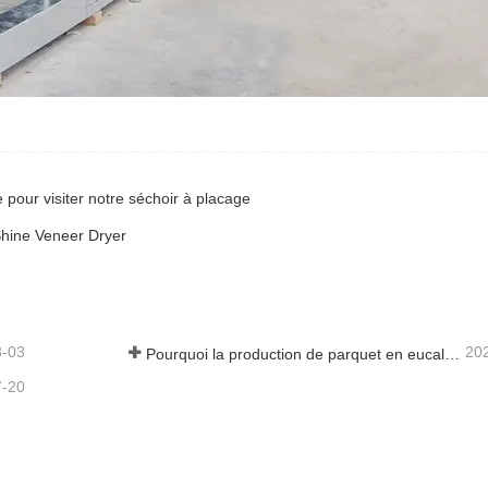
e pour visiter notre séchoir à placage
 Shine Veneer Dryer
8-03
20
Pourquoi la production de parquet en eucalyptus a-t-elle besoin d'un séchoir à placages ?
7-20