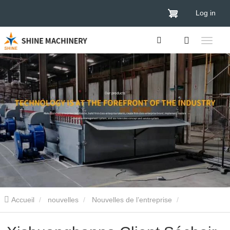
Log in
Accueil
nouvelles
Nouvelles de l’entreprise
Xishuangbanna Client Séchoir à placage à deux étages