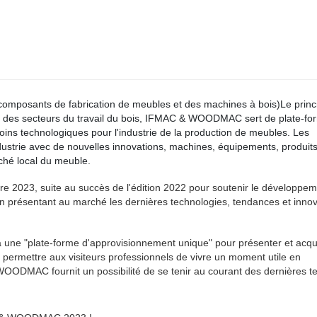
posants de fabrication de meubles et des machines à bois)Le princi
t des secteurs du travail du bois, IFMAC & WOODMAC sert de plate-fo
oins technologiques pour l'industrie de la production de meubles. Les
ndustrie avec de nouvelles innovations, machines, équipements, produits
ché local du meuble.
023, suite au succès de l'édition 2022 pour soutenir le développem
 en présentant au marché les dernières technologies, tendances et inno
ra une "plate-forme d'approvisionnement unique" pour présenter et acqu
et permettre aux visiteurs professionnels de vivre un moment utile en
WOODMAC fournit un possibilité de se tenir au courant des dernières 