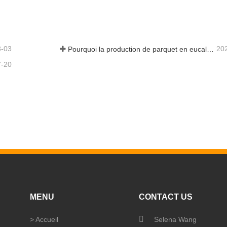
8-03
20
Pourquoi la production de parquet en eucalyptus a-t-elle besoin d'un séchoir à placages ?
7-20
MENU
CONTACT US
>
Accueil
Selena Wang