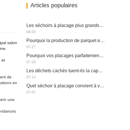
Articles populaires
Les séchoirs à placage plus grands permettent-ils vraiment d'économiser de l'argent ?
08-03
Pourquoi la production de parquet en eucalyptus a-t-elle besoin d'un séchoir à placages ?
pal salon
07-27
rme
Pourquoi vos placages parfaitement séchés se réhumidifient-ils ?
 et
07-20
Les déchets cachés tuent-ils la capacité réelle de votre séchoir à placage ?
ent de
07-14
vations en
Quel séchoir à placage convient à votre usine ?
07-07
érir une
tendances