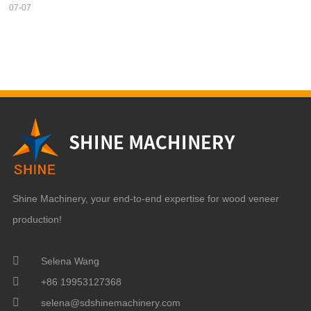
07-07
Shine Machinery, your end-to-end expertise for wood veneer
production!
Selena Wang
+86 19953127368
selena@sdshinemachinery.com