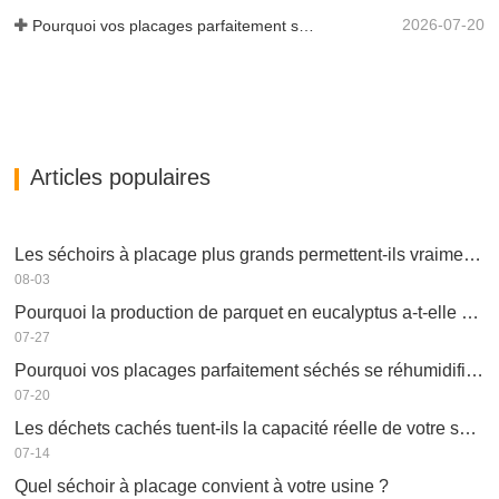
2026-07-20
Pourquoi vos placages parfaitement séchés se réhumidifient-ils ?
Articles populaires
Les séchoirs à placage plus grands permettent-ils vraiment d'économiser de l'argent ?
08-03
Pourquoi la production de parquet en eucalyptus a-t-elle besoin d'un séchoir à placages ?
07-27
Pourquoi vos placages parfaitement séchés se réhumidifient-ils ?
07-20
Les déchets cachés tuent-ils la capacité réelle de votre séchoir à placage ?
07-14
Quel séchoir à placage convient à votre usine ?