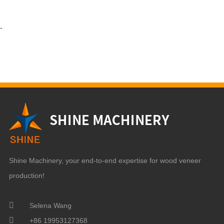
-
Shine Machinery, your end-to-end expertise for wood veneer
production!
Selena Wang
+86 19953127368