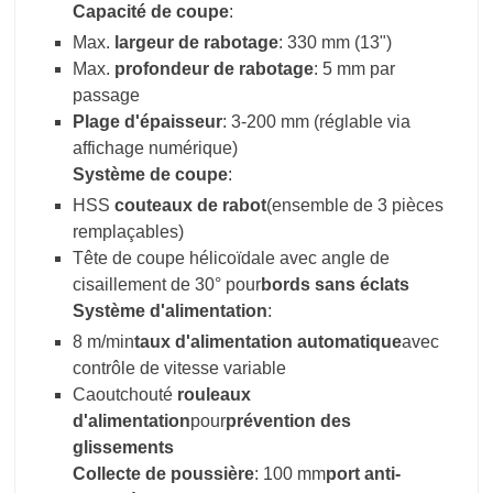
Capacité de coupe
:
Max.
largeur de rabotage
: 330 mm (13")
Max.
profondeur de rabotage
: 5 mm par
passage
Plage d'épaisseur
: 3-200 mm (réglable via
affichage numérique)
Système de coupe
:
HSS
couteaux de rabot
(ensemble de 3 pièces
remplaçables)
Tête de coupe hélicoïdale avec angle de
cisaillement de 30° pour
bords sans éclats
Système d'alimentation
:
8 m/min
taux d'alimentation automatique
avec
contrôle de vitesse variable
Caoutchouté
rouleaux
d'alimentation
pour
prévention des
glissements
Collecte de poussière
: 100 mm
port anti-