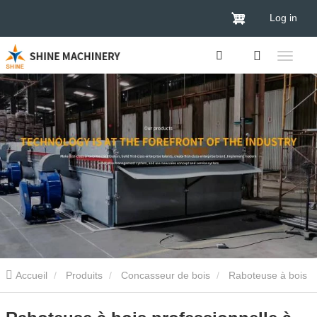
Log in
Accueil
Produits
Concasseur de bois
Raboteuse à bois
professionnelle à haut rendement