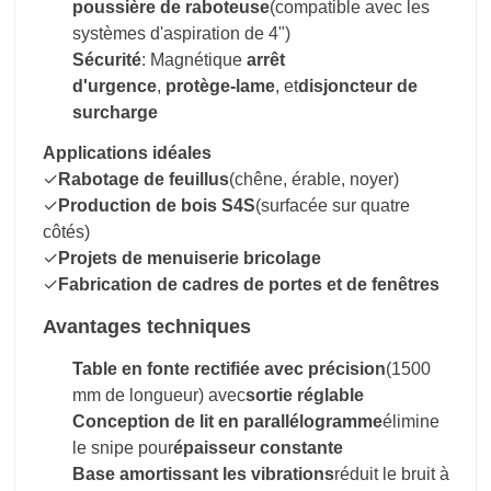
poussière de raboteuse
(compatible avec les
systèmes d'aspiration de 4")
Sécurité
: Magnétique
arrêt
d'urgence
,
protège-lame
, et
disjoncteur de
surcharge
Applications idéales
✓
Rabotage de feuillus
(chêne, érable, noyer)
✓
Production de bois S4S
(surfacée sur quatre
côtés)
✓
Projets de menuiserie bricolage
✓
Fabrication de cadres de portes et de fenêtres
Avantages techniques
Table en fonte rectifiée avec précision
(1500
mm de longueur) avec
sortie réglable
Conception de lit en parallélogramme
élimine
le snipe pour
épaisseur constante
Base amortissant les vibrations
réduit le bruit à