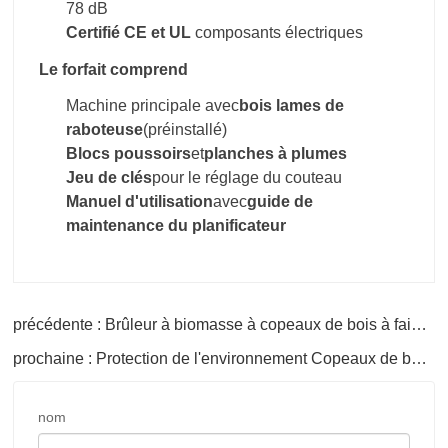
78 dB
Certifié CE et UL
composants électriques
Le forfait comprend
Machine principale avec
bois
lames de
raboteuse
(préinstallé)
Blocs poussoirs
et
planches à plumes
Jeu de clés
pour le réglage du couteau
Manuel d'utilisation
avec
guide de
maintenance du planificateur
précédente : Brûleur à biomasse à copeaux de bois à faible émission de carbone pour la protection de l'environnement
prochaine : Protection de l'environnement Copeaux de bois industriels Poêle à biomasse Brûleur de sciure
nom