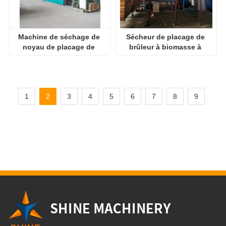
Machine de séchage de 
Sécheur de placage de 
noyau de placage de 
brûleur à biomasse à 
contreplaqué
faible coût
1
2
3
4
5
6
7
8
9