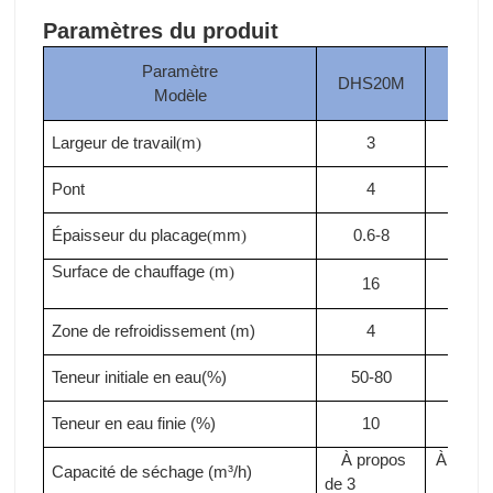
Paramètres du produit
Paramètre
DHS20M
DHS
Modèle
Largeur de travail
m
3
3
(
)
Pont
4
4
Épaisseur du placage
mm
0.6-8
0.6-
(
)
Surface de chauffage
m
(
)
16
18
Zone de refroidissement (m)
4
4
Teneur initiale en eau(%)
50-80
50-8
Teneur en eau finie (%)
10
10
À propos
À propo
Capacité de séchage (m³/h)
de 3
3.3