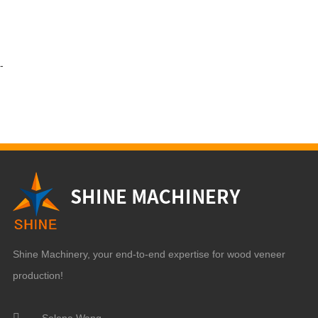
-
Shine Machinery, your end-to-end expertise for wood veneer
production!
Selena Wang