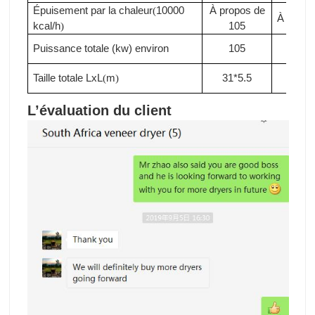
Épuisement par la chaleur
10000
À propos de
(
À propo
kcal/h
105
)
Puissance totale (kw)
environ
105
110
Taille totale LxL
m
31*5.5
33*5
(
)
L’évaluation du client