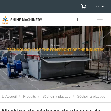
Log in
Accueil
Produits
Séchoir à placage
Séchoir à placage
de contreplaqué
Machine de séchage de placage de bois à