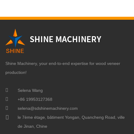
Shine Machinery, your end-to-end expertise for wood veneer
production!
Selena Wang
+86 19953127368
selena@sdshinemachinery.com
le 7ème étage, bâtiment Yongan, Quancheng Road, ville
de Jinan, Chine