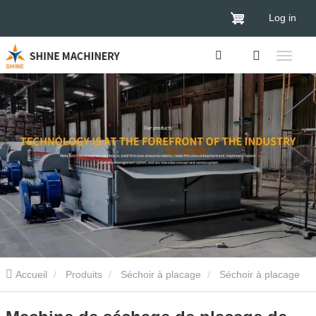
Log in
Accueil
Produits
Séchoir à placage
Séchoir à placage
de contreplaqué
Machine de séchage de placage de bois 2024