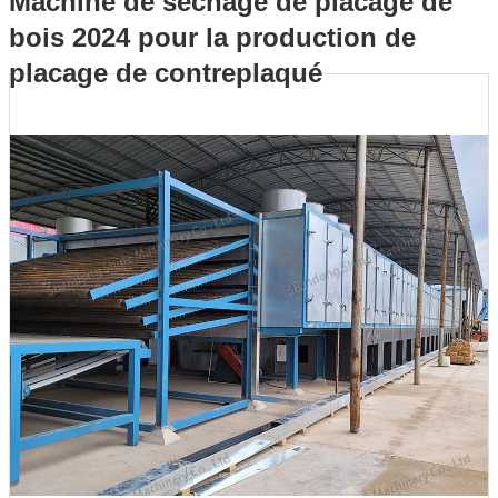
Machine de séchage de placage de
bois 2024 pour la production de
pour la production de placage de contreplaqué
placage de contreplaqué