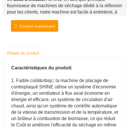
fournisseur de machines de séchage dédié à la réflexion
pour les clients, notre machine est facile à entretenir, à
démonter et à installer.
4.
Longue durée d'utilisation
:SHINE est le bon
Contact maintenant
fabricant de machines de fabrication de contreplaqué,
car nos machines utilisent des matériaux à haute
température et une conception et une disposition
précises pour assurer le bon fonctionnement de la
Détails du produit
machine.
Caractéristiques du produit
:
1. Faible coût&nbsp;: la machine de placage de
contreplaqué SHINE utilise un système d'économie
d'énergie, un ventilateur à flux axial économe en
énergie et efficace, un système de circulation d'air
chaud, ainsi qu'un système de contrôle automatique
de la vitesse de transmission et de la température, et
un brûleur à combustion de biomasse, ce qui réduit
le Coût et améliore l'efficacité du séchage en même