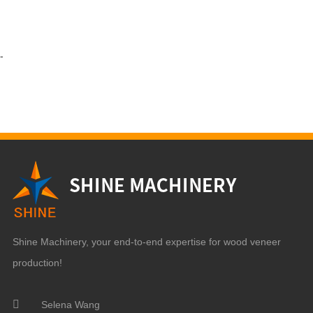
-
Shine Machinery, your end-to-end expertise for wood veneer
production!
Selena Wang