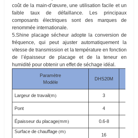
coût de la main-d’œuvre, une utilisation facile et un
faible taux de défaillance. Les principaux
composants électriques sont des marques de
renommée internationale.
5.Shine placage sécheur adopte la conversion de
fréquence, qui peut ajuster automatiquement la
vitesse de transmission et la température en fonction
de l’épaisseur de placage et de la teneur en
humidité pour obtenir un effet de séchage idéal.
Paramètre
DHS20M
DHS
Modèle
Largeur de travail
m
3
3
(
)
Pont
4
4
Épaisseur du placage
mm
0.6-8
0.6-
(
)
Surface de chauffage
m
(
)
16
18