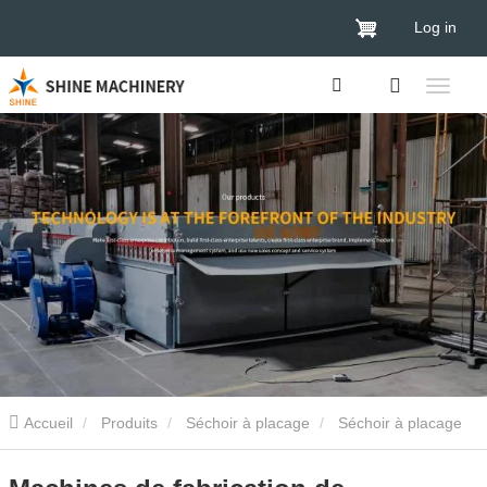
Log in
Accueil
Produits
Séchoir à placage
Séchoir à placage
de contreplaqué
Machines de fabrication de contreplaqué à