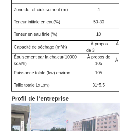
Zone de refroidissement (m)
4
4
Teneur initiale en eau(%)
50-80
50-8
Teneur en eau finie (%)
10
10
À propos
À propo
Capacité de séchage (m³/h)
de 3
3.3
Épuisement par la chaleur
10000
À propos de
(
À propo
kcal/h
105
)
Puissance totale (kw)
environ
105
110
Taille totale LxL
m
31*5.5
33*5
(
)
Profil de l’entreprise