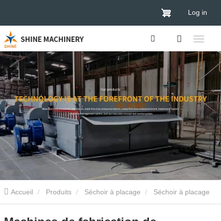
Log in
Accueil
Produits
Séchoir à placage
Séchoir à placage
de contreplaqué
Machines de fabrication de contreplaqué de