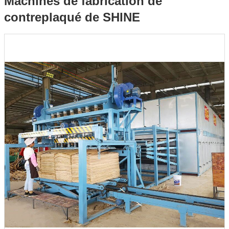
Machines de fabrication de
contreplaqué de SHINE
SHINE