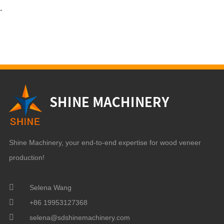
-
Shine Machinery, your end-to-end expertise for wood veneer
production!
Selena Wang
+86 19953127368
selena@sdshinemachinery.com