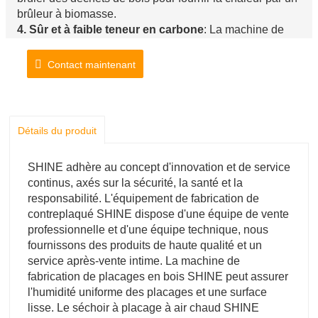
brûleur à biomasse.
4. Sûr et à faible teneur en carbone
: La machine de
placage de contreplaqué SHINE adopte le système de
dépoussiérage pour garantir que l'air chaud ne contient
Contact maintenant
ni fumée ni poussière, qu'il est propre et sûr. Notre
brûleur à biomasse n'est pas une sorte de machine à
pression, c'est la sécurité.
Détails du produit
SHINE adhère au concept d'innovation et de service
continus, axés sur la sécurité, la santé et la
responsabilité. L'équipement de fabrication de
contreplaqué SHINE dispose d'une équipe de vente
professionnelle et d'une équipe technique, nous
fournissons des produits de haute qualité et un
service après-vente intime. La machine de
fabrication de placages en bois SHINE peut assurer
l'humidité uniforme des placages et une surface
lisse. Le séchoir à placage à air chaud SHINE