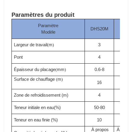
Paramètres du produit
Paramètre
DHS20M
DHS
Modèle
Largeur de travail
m
3
3
(
)
Pont
4
4
Épaisseur du placage
mm
0.6-8
0.6-
(
)
Surface de chauffage
m
(
)
16
18
Zone de refroidissement (m)
4
4
Teneur initiale en eau(%)
50-80
50-8
Teneur en eau finie (%)
10
10
À propos
À propo