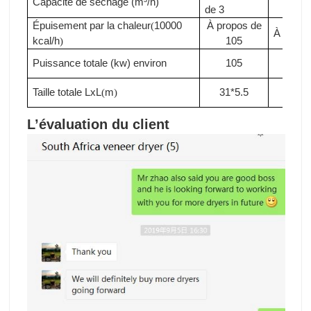
Capacité de séchage (m³/h)
de 3
3.3
Épuisement par la chaleur
10000
À propos de
(
À propo
kcal/h
105
)
Puissance totale (kw)
environ
105
110
Taille totale LxL
m
31*5.5
33*5
(
)
L’évaluation du client