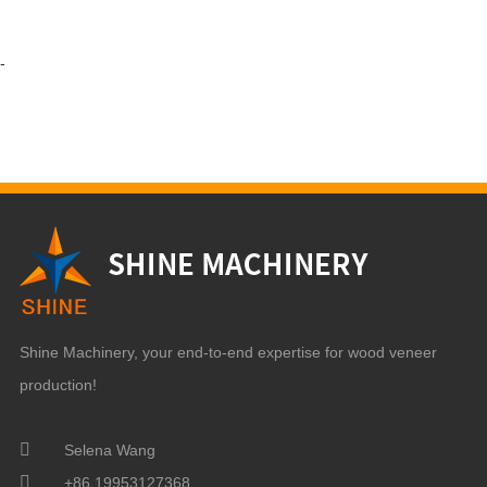
-
Shine Machinery, your end-to-end expertise for wood veneer
production!
Selena Wang
+86 19953127368