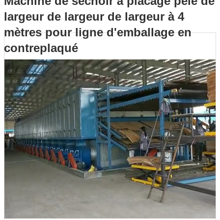
Machine de séchoir à placage pelé de
largeur de largeur de largeur à 4
ligne d'emballage en contreplaqué
mètres pour ligne d'emballage en
contreplaqué