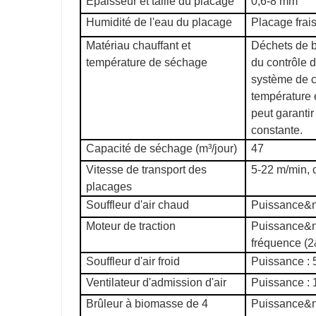
Épaisseur et taille du placage
0,6-8 mm
Humidité de l'eau du placage
Placage frai
Matériau chauffant et
Déchets de b
température de séchage
du contrôle d
système de c
température e
peut garantir
constante.
Capacité de séchage (m³/jour)
47
Vitesse de transport des
5-22 m/min, 
placages
Souffleur d'air chaud
Puissance&n
Moteur de traction
Puissance&n
fréquence (2
Souffleur d'air froid
Puissance : 
Ventilateur d'admission d'air
Puissance : 
Brûleur à biomasse de 4
Puissance&n