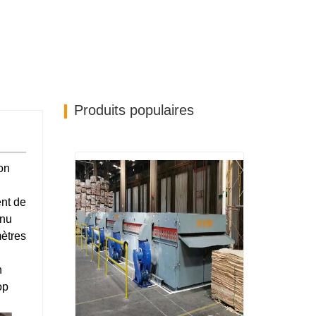
Produits populaires
on
ent de
enu
mètres
n
op