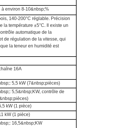
s à environ 8-10&nbsp;%
ois, 140-200°C réglable. Précision
e la température ±5°C. Il existe un
ontrôle automatique de la
t de régulation de la vitesse, qui
 que la teneur en humidité est
chaîne 16A
bsp;: 5,5 kW (7&nbsp;pièces)
bsp;: 5,5&nbsp;KW, contrôle de
&nbsp;pièces)
5,5 kW (1 pièce)
11 kW (1 pièce)
bsp;: 16,5&nbsp;KW