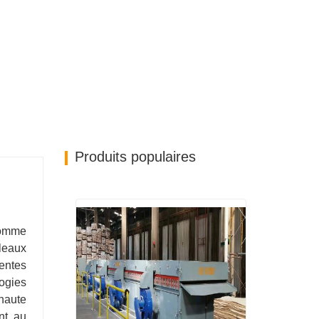
Produits populaires
comme
leaux
rentes
ogies
haute
nt au