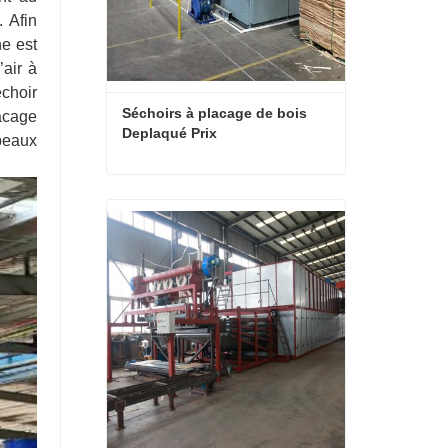
 Afin
ne est
air à
échoir
Séchoirs à placage de bois 
lacage
Deplaqué Prix
opeaux
Séchoirs à placage de bois Deplaqué Prix
Contact maintenant