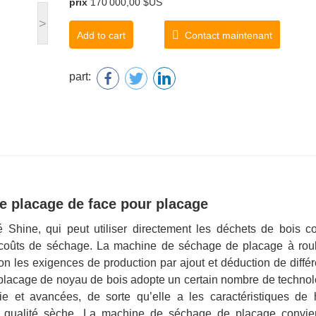
prix
170 000,00 $US
>
Add to cart
Contact maintenant
part:
e placage de face pour placage
é Shine, qui peut utiliser directement les déchets de bois 
 coûts de séchage. La machine de séchage de placage à rou
on les exigences de production par ajout et déduction de diffé
placage de noyau de bois adopte un certain nombre de technol
ie et avancées, de sorte qu’elle a les caractéristiques de 
ne qualité sèche. La machine de séchage de placage convie