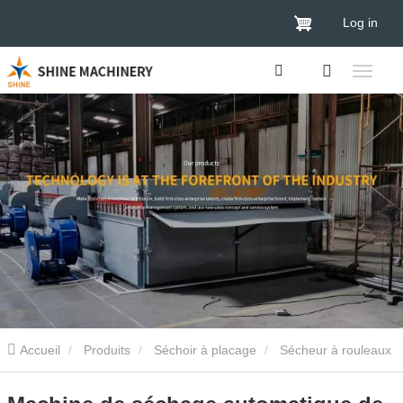
Log in
Accueil
Produits
Séchoir à placage
Sécheur à rouleaux
de placage
Machine de séchage automatique de placage