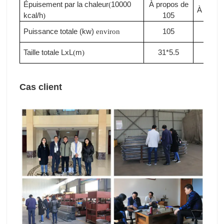
Épuisement par la chaleur
10000
À propos de
(
À propo
kcal/h
105
)
Puissance totale (kw)
105
110
environ
Taille totale LxL
m
31*5.5
33*5
(
)
Cas client