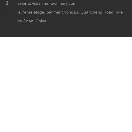
selena@sdshinemachinery.com
le 7ème étage, bâtiment Yongan, Quancheng Road, ville
de Jinan, Chine