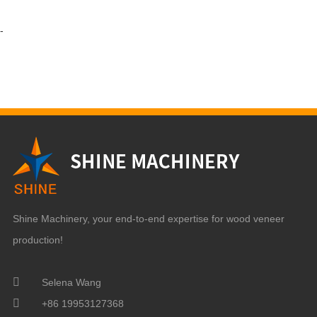
-
Shine Machinery, your end-to-end expertise for wood veneer
production!
Selena Wang
+86 19953127368