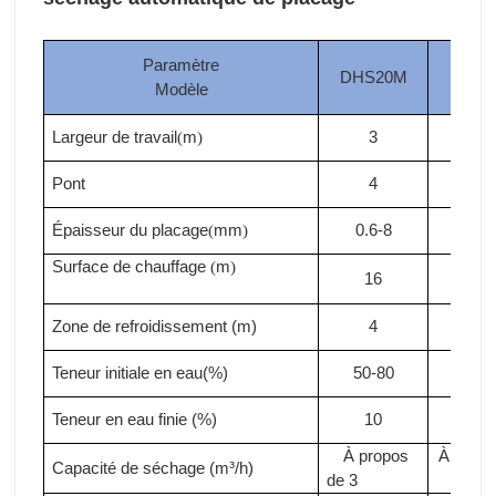
Paramètre
DHS20M
DHS
Modèle
Largeur de travail
m
3
3
(
)
Pont
4
4
Épaisseur du placage
mm
0.6-8
0.6-
(
)
Surface de chauffage
m
(
)
16
18
Zone de refroidissement (m)
4
4
Teneur initiale en eau(%)
50-80
50-8
Teneur en eau finie (%)
10
10
À propos
À propo
Capacité de séchage (m³/h)
de 3
3.3