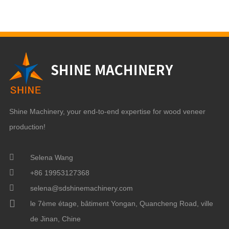
Shine Machinery, your end-to-end expertise for wood veneer
production!
Selena Wang
+86 19953127368
selena@sdshinemachinery.com
le 7ème étage, bâtiment Yongan, Quancheng Road, ville
de Jinan, Chine