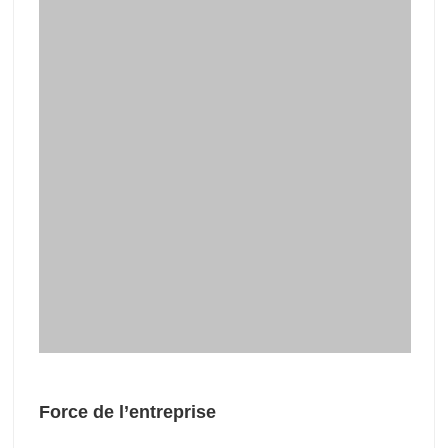
Force de l’entreprise
Je
la recherche d’une protection de l’environnement
et d’une qualité élevées dans l’industrie de
transformation du bois, en tant que
Fabricant de
séchoir à placage
, le Shine est devenu une étoile
brillante dans l’industrie grâce à ses excellentes