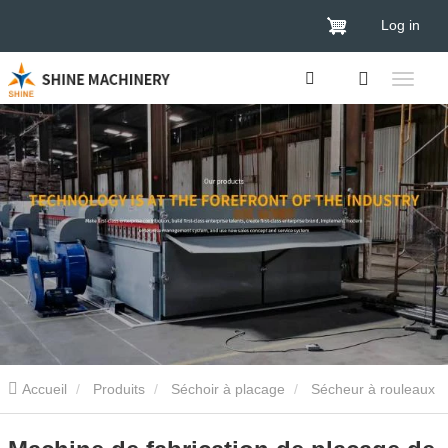
Log in
Accueil
Produits
Séchoir à placage
Sécheur à rouleaux
de placage
Machine de fabrication de placage de bois de