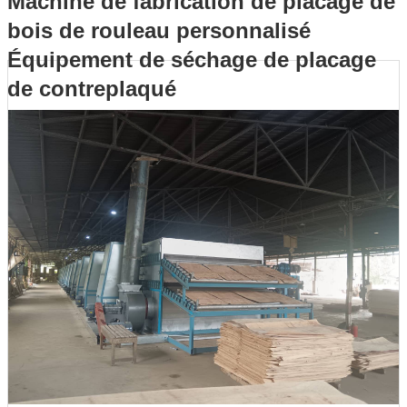
Machine de fabrication de placage de
bois de rouleau personnalisé
rouleau personnalisé Équipement de séchage de placage de
Équipement de séchage de placage
contreplaqué
de contreplaqué