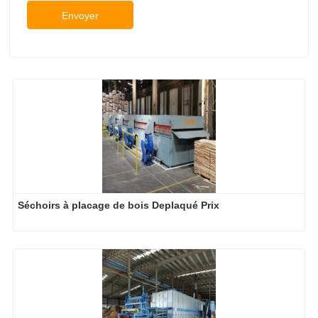
Séchoirs à placage de bois Deplaqué Prix
Machine de système de séchage de placage de 
contreplaqué
2026-08-10
L'investissement dans le chargement automatique en vaut-il la peine ?