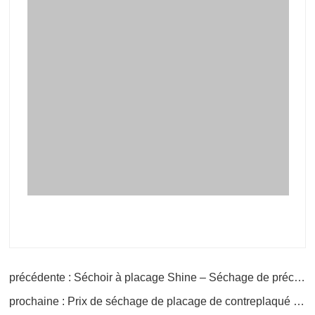
précédente : Séchoir à placage Shine – Séchage de précision pour des résultats supérieurs
prochaine : Prix de séchage de placage de contreplaqué industriel Prix d'usine Machine de séchage à vendre
nom
boîte aux lettres
Téléphone