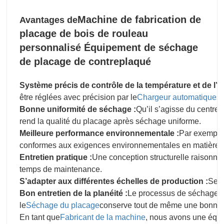
Machine de fabrication de
Avantages de
placage de bois de rouleau
personnalisé Équipement de séchage
de placage de contreplaqué
Système précis de contrôle de la température et de l’h
être réglées avec précision par le
Chargeur automatique
sy
Bonne uniformité de séchage :
Qu’il s’agisse du centre o
rend la qualité du placage après séchage uniforme.
Meilleure performance environnementale :
Par exemple,
conformes aux exigences environnementales en matière 
Entretien pratique :
Une conception structurelle raisonnabl
temps de maintenance.
S’adapter aux différentes échelles de production :
Selo
Bon entretien de la planéité :
Le processus de séchage pe
le
Séchage du placage
conserve tout de même une bonne 
En tant que
Fabricant de la machine
, nous avons une équi