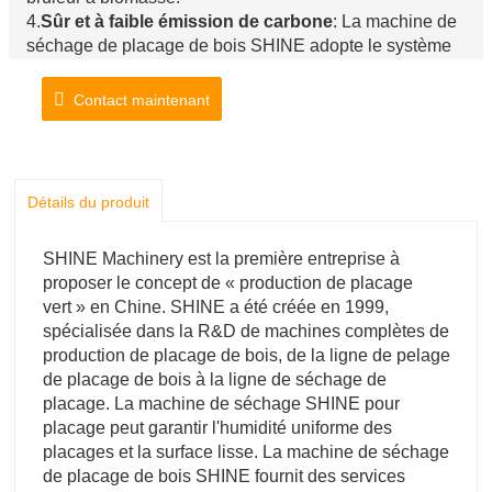
4.
Sûr et à faible émission de carbone
: La machine de
séchage de placage de bois SHINE adopte le système
de dépoussiérage pour garantir que l'air chaud n'a pas
de fumée ni de poussière, qu'il est propre et sûr. Notre
Contact maintenant
brûleur à biomasse n'est pas une sorte de machine à
pression, c'est la sécurité.
Détails du produit
SHINE Machinery est la première entreprise à
proposer le concept de « production de placage
vert » en Chine. SHINE a été créée en 1999,
spécialisée dans la R&D de machines complètes de
production de placage de bois, de la ligne de pelage
de placage de bois à la ligne de séchage de
placage. La machine de séchage SHINE pour
placage peut garantir l'humidité uniforme des
placages et la surface lisse. La machine de séchage
de placage de bois SHINE fournit des services