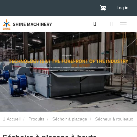
Log in
Accueil
Produits
Séchoir à placage
Sécheur à rouleaux
de placage
Séchoirs à placage à haute productivité