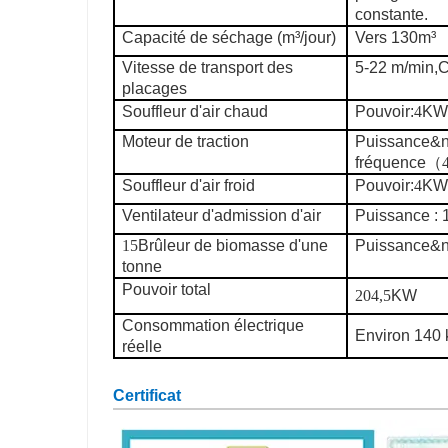
constante.
Capacité de séchage (m³/jour)
Vers 130
m³
Vitesse de transport des
5-22 m/min
,
C
placages
Souffleur d'air chaud
Pouvoir:
4
KW
Moteur de traction
Puissance&
fréquence
（
Souffleur d'air froid
Pouvoir:
4
KW
Ventilateur d'admission d'air
Puissance :
15
Brûleur de biomasse d'une
Puissance&n
tonne
Pouvoir total
204,5
KW
Consommation électrique
Environ 140
réelle
Certificat