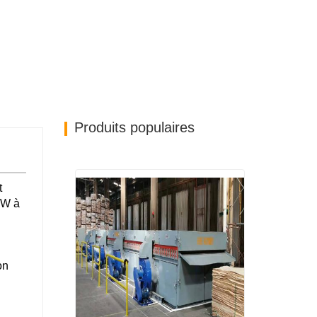
Produits populaires
t
 kW à
on