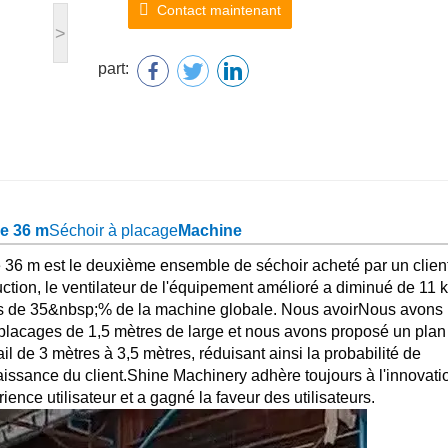
Contact maintenant
>
part:
de 36 m
Séchoir à placage
Machine
 36 m est le deuxième ensemble de séchoir acheté par un clien
duction, le ventilateur de l'équipement amélioré a diminué de 11
lus de 35&nbsp;% de la machine globale. Nous avoir
Nous avons
s placages de 1,5 mètres de large et nous avons proposé un plan
l de 3 mètres à 3,5 mètres, réduisant ainsi la probabilité de
issance du client.
Shine Machinery adhère toujours à l'innovati
ence utilisateur et a gagné la faveur des utilisateurs.