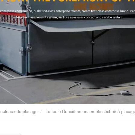
rouleaux de placage
Lettonie Deuxième ensemble séchoir à placage