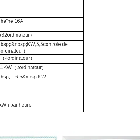
haîne 16A
(32
ordinateur
）
nbsp;:&nbsp;KW
,5,5
contrôle de
4
ordinateur
）
（
4
ordinateur
）
 11KW
（
2
ordinateur
）
bsp;: 16,5&nbsp;KW
 kWh par heure