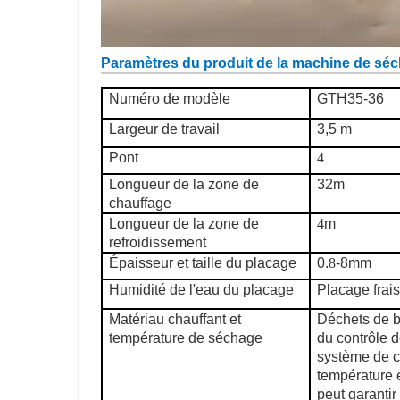
Paramètres du produit de la machine de séc
Numéro de modèle
GTH35-36
Largeur de travail
3,5 m
Pont
4
Longueur de la zone de
32m
chauffage
Longueur de la zone de
4
m
refroidissement
Épaisseur et taille du placage
0.
8
-8mm
Humidité de l'eau du placage
Placage frai
Matériau chauffant et
Déchets de b
température de séchage
du contrôle d
système de c
température e
peut garantir