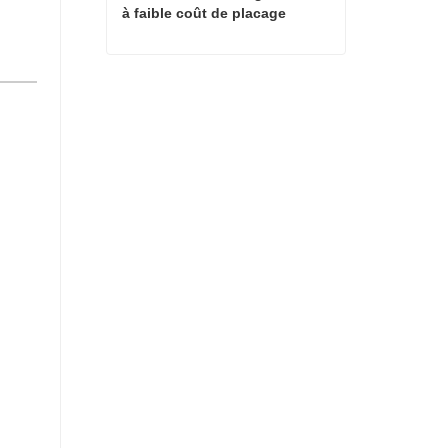
à faible coût de placage
Machines de séchage à chaud à faible coût de placage
Contact maintenant