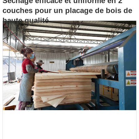
Séchage efficace et uniforme en 2
couches pour un placage de bois de
placage de bois de haute qualité
haute qualité