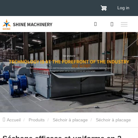
Log in
Accueil
Produits
Séchoir à placage
Séchoir à placage
de bois
Séchage efficace et uniforme en 2 couches pour un