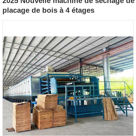
2025 Nouvelle machine de séchage de
placage de bois à 4 étages
à 4 étages