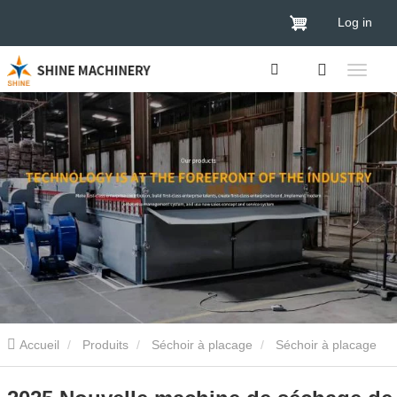
Log in
Accueil
Produits
Séchoir à placage
Séchoir à placage
de bois
2025 Nouvelle machine de séchage de placage de bois