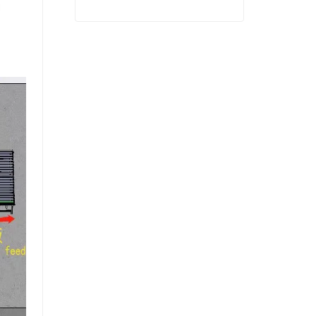
Machines de séchage à chaud à faible coût de placage
Contact maintenant