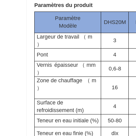
Paramètres du produit
Paramètre
DHS20M
Modèle
Largeur de travail
（
m
3
）
Pont
4
Vernis
épaisseur
（
mm
0,6-8
）
Zone de chauffage
（
m
16
）
Surface de
4
refroidissement (m)
Teneur en eau initiale (%)
50-80
Teneur en eau finie (%)
dix