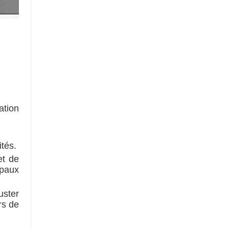
ation
ités.
et de
ipaux
ster
rs de