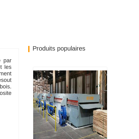
Produits populaires
e par
t les
ement
ésout
bois.
osite