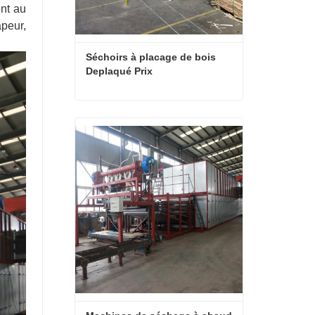
ent au
apeur,
Séchoirs à placage de bois 
Deplaqué Prix
Séchoirs à placage de bois Deplaqué Prix
Contact maintenant