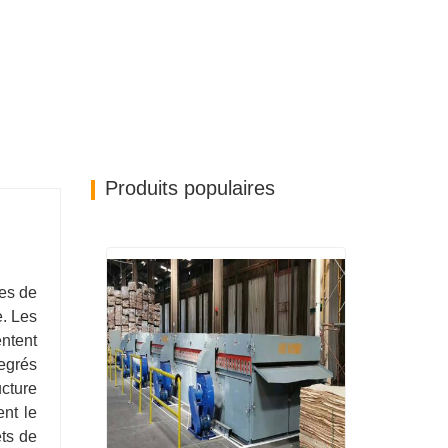
Produits populaires
es de
e. Les
entent
egrés
ucture
nt le
ets de