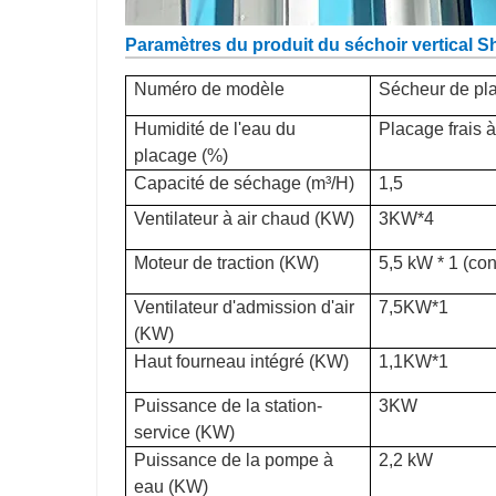
Paramètres du produit du séchoir vertical S
Numéro de modèle
Sécheur de pla
Humidité de l'eau du
Placage frais 
placage (%)
Capacité de séchage (m³/H)
1,5
Ventilateur à air chaud (KW)
3KW*4
Moteur de traction (KW)
5,5 kW * 1 (co
Ventilateur d'admission d'air
7,5KW*1
(KW)
Haut fourneau intégré (KW)
1,1KW*1
Puissance de la station-
3KW
service (KW)
Puissance de la pompe à
2,2 kW
eau (KW)