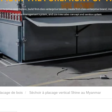
lacage de bois
Séchoir à placage vertical Shine au Myanmar