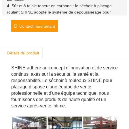
4. Sûr et à faible teneur en carbone : le séchoir à placage
roulant SHINE adopte le système de dépoussiérage pour
garantir que l'air chaud n'a pas de fumée ni de poussière, qu'il
est propre et sûr. Notre brûleur à biomasse n'est pas une sorte
Contact maintenant
de machine à pression, c'est la sécurité.
Détails du produit
SHINE adhère au concept d'innovation et de service
continus, axés sur la sécurité, la santé et la
responsabilité. Le séchoir à rouleaux SHINE pour
placage dispose d'une équipe de vente
professionnelle et d'une équipe technique, nous
fournissons des produits de haute qualité et un
service après-vente intime.