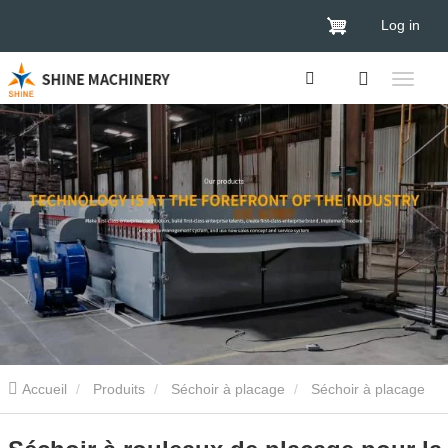
Log in
Accueil
Produits
Séchoir à placage
Séchoir à placage
de bois
Séchoir à rouleaux de placage pour la fabrication de