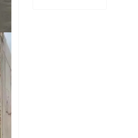
Machines de séchage à chaud à faible coût de placage
Contact maintenant