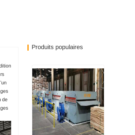
Produits populaires
dition
rs
d'un
ages
n de
ages