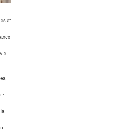
les et
sance
 vie
ges,
rie
 la
en